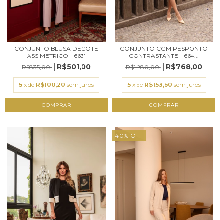
CONJUNTO BLUSA DECOTE
CONJUNTO COM PESPONTO
ASSIMETRICO - 6631
CONTRASTANTE - 664...
R$501,00
R$768,00
R$835,00
R$1.280,00
5
x de
R$100,20
sem juros
5
x de
R$153,60
sem juros
COMPRAR
COMPRAR
40
%
OFF