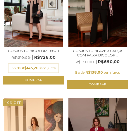
CONJUNTO BICOLOR - 6640
CONJUNTO BLAZER CALÇA
COM FAIXA BICOLOR...
R$726,00
R$1.210,00
R$690,00
R$1.150,00
5
x de
R$145,20
sem juros
5
x de
R$138,00
sem juros
COMPRAR
COMPRAR
40
%
OFF