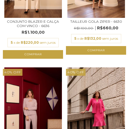
CONJUNTO BLAZER E CALÇA
TAILLEUR GOLA ZIPER - 6630
COM VINCO - 6636
R$660,00
R$1.100,00
R$1.100,00
5
x de
R$132,00
sem juros
5
x de
R$220,00
sem juros
COMPRAR
COMPRAR
40
%
OFF
40
%
OFF