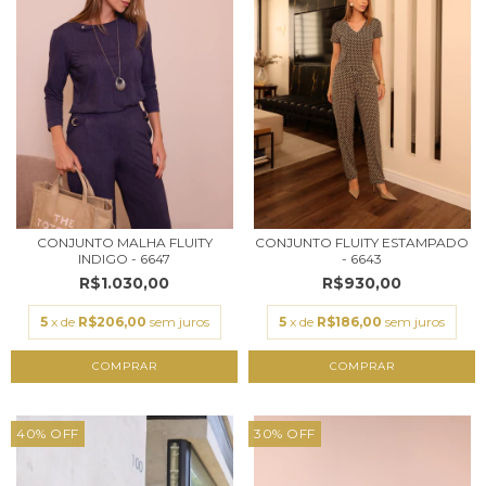
CONJUNTO MALHA FLUITY
CONJUNTO FLUITY ESTAMPADO
INDIGO - 6647
- 6643
R$1.030,00
R$930,00
5
x de
R$206,00
sem juros
5
x de
R$186,00
sem juros
COMPRAR
COMPRAR
40
%
OFF
30
%
OFF