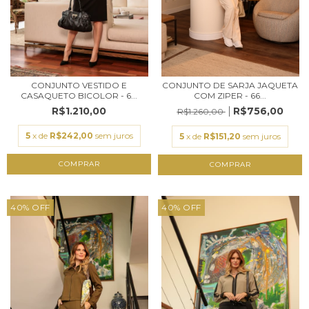
CONJUNTO VESTIDO E
CONJUNTO DE SARJA JAQUETA
CASAQUETO BICOLOR - 6...
COM ZIPER - 66...
R$1.210,00
R$756,00
R$1.260,00
5
x de
R$242,00
sem juros
5
x de
R$151,20
sem juros
COMPRAR
COMPRAR
40
%
OFF
40
%
OFF