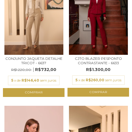
CONJUNTO JAQUETA DETALHE
CJTO BLAZER PESPONTO
TRICOT - 6637
CONTRASTANTE - 6633
R$732,00
R$1.300,00
R$1.220,00
5
x de
R$260,00
sem juros
5
x de
R$146,40
sem juros
COMPRAR
COMPRAR