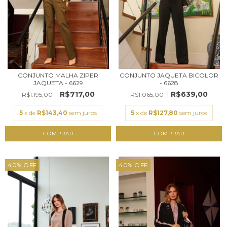
CONJUNTO MALHA ZIPER
CONJUNTO JAQUETA BICOLOR
JAQUETA - 6629
- 6628
R$717,00
R$639,00
R$1.195,00
R$1.065,00
5
x de
R$143,40
sem juros
5
x de
R$127,80
sem juros
COMPRAR
COMPRAR
40
%
OFF
40
%
OFF