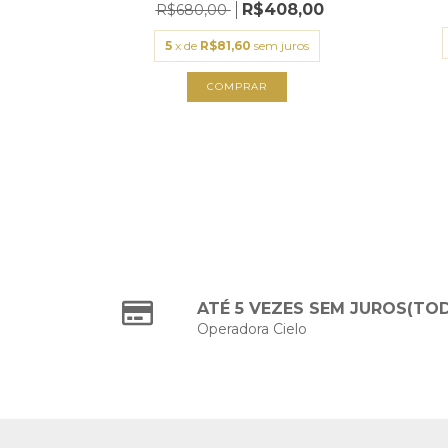
R$408,00
R$680,00
,00
5
x de
R$81,60
sem juros
uros
COMPRAR
ATÉ 5 VEZES SEM JUROS(TO
Operadora Cielo