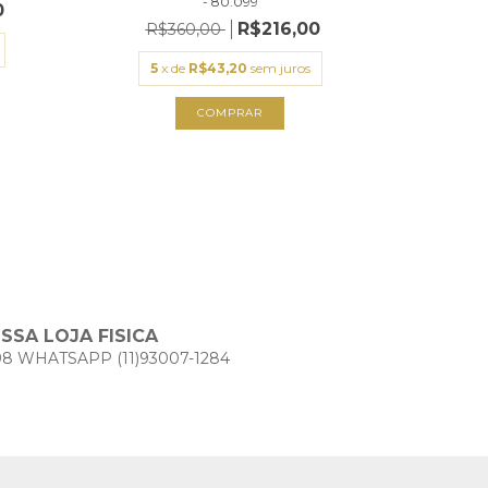
- 80.099
0
R$
R$216,00
R$360,00
5
x
5
x de
R$43,20
sem juros
COMPRAR
SA LOJA FISICA
98 WHATSAPP (11)93007-1284