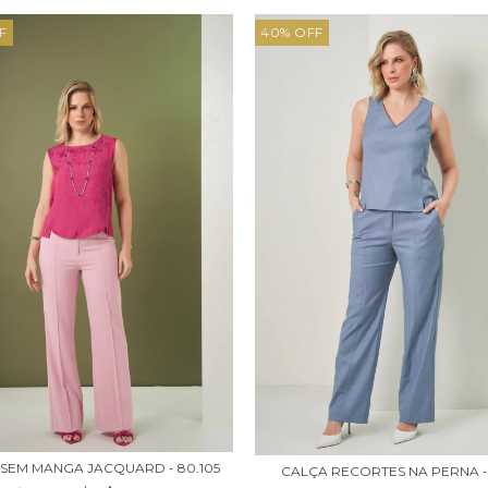
F
40
%
OFF
 SEM MANGA JACQUARD - 80.105
CALÇA RECORTES NA PERNA -