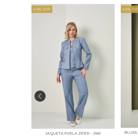
40
%
OFF
40
%
OF
BLUSA
JAQUETA FIVELA ZIPER - 2661
 MANGA -