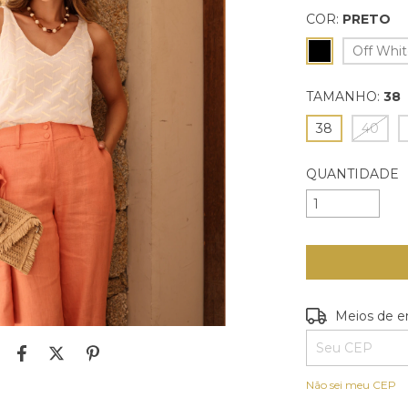
COR:
PRETO
Off Whi
TAMANHO:
38
38
40
QUANTIDADE
Entregas para o
Meios de e
Não sei meu CEP