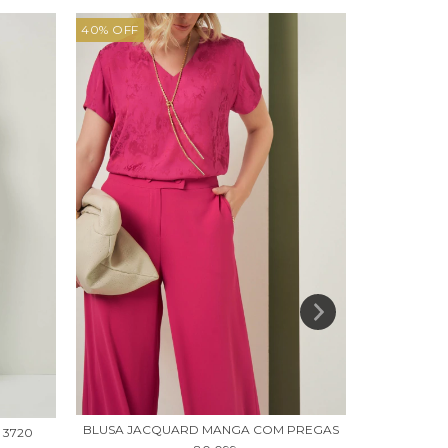
40
%
OFF
40
%
OFF
BLUSA JACQUARD MANGA COM PREGAS
 3720
CONJUNTO