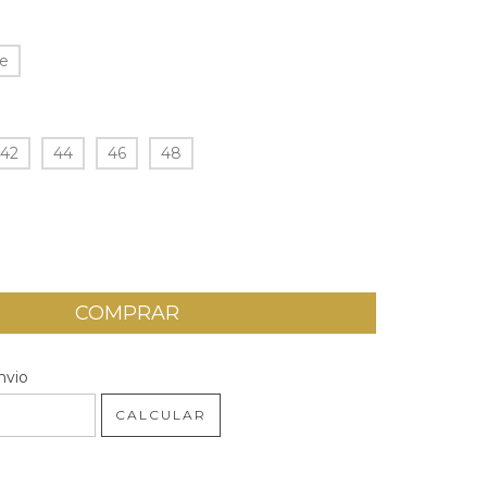
te
42
44
46
48
 CEP:
ALTERAR CEP
nvio
CALCULAR