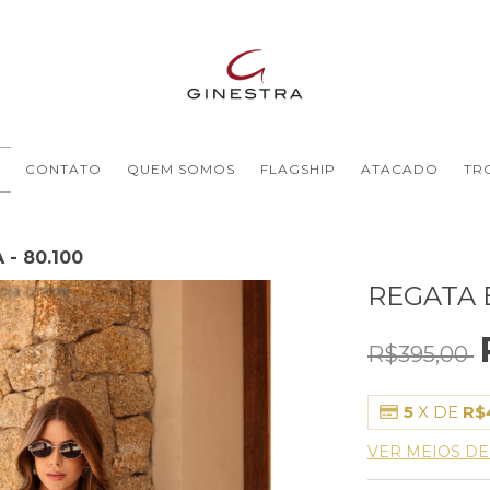
CONTATO
QUEM SOMOS
FLAGSHIP
ATACADO
TR
- 80.100
REGATA 
R$395,00
5
X DE
R$
VER MEIOS D