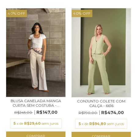
40
%
OFF
40
%
OFF
BLUSA CANELADA MANGA
CONJUNTO COLETE COM
CURTA SEM COSTURA -...
CALÇA - 6616
R$147,00
R$474,00
R$245,00
R$790,00
5
x de
R$29,40
sem juros
5
x de
R$94,80
sem juros
COMPRAR
COMPRAR